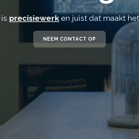
 is
precisiewerk
en juist dat maakt het
NEEM CONTACT OP